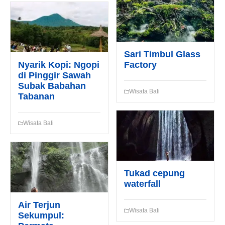
Sari Timbul Glass
Nyarik Kopi: Ngopi
Factory
di Pinggir Sawah
Subak Babahan
Wisata Bali
Tabanan
Wisata Bali
Tukad cepung
waterfall
Air Terjun
Wisata Bali
Sekumpul: