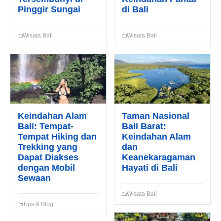
Pinggir Sungai
di Bali
Email*
Wisata Bali
Wisata Bali
WhatsApp*
Lokasi Pengiriman & Pengembalian
Keindahan Alam
Taman Nasional
Bali: Tempat-
Bali Barat:
Tempat Hiking dan
Keindahan Alam
Trekking yang
dan
Dapat Diakses
Keanekaragaman
dengan Mobil
Hayati di Bali
Sewaan
Wisata Bali
Tips & Blog