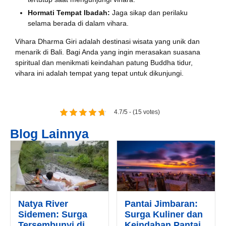
Hormati Tempat Ibadah:
Jaga sikap dan perilaku
selama berada di dalam vihara.
Book via WhatsApp
Vihara Dharma Giri adalah destinasi wisata yang unik dan
Pilih Mobil*
menarik di Bali. Bagi Anda yang ingin merasakan suasana
spiritual dan menikmati keindahan patung Buddha tidur,
vihara ini adalah tempat yang tepat untuk dikunjungi.
Tipe Sewa*
4.7/5 - (15 votes)
Nama*
Blog Lainnya
Tgl Mulai*
Natya River
Pantai Jimbaran:
Tgl Selesai*
Sidemen: Surga
Surga Kuliner dan
Tersembunyi di
Keindahan Pantai