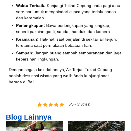
Waktu Terbaik:
Kunjungi Tukad Cepung pada pagi atau
sore hari untuk menghindari cuaca yang terlalu panas
Book via WhatsApp
dan keramaian.
Perlengkapan:
Bawa perlengkapan yang lengkap,
Pilih Mobil*
seperti pakaian ganti, sandal, handuk, dan kamera.
Keamanan:
Hati-hati saat berjalan di sekitar air terjun,
terutama saat permukaan bebatuan licin.
Tipe Sewa*
Sampah:
Jangan buang sampah sembarangan dan jaga
kebersihan lingkungan.
Dengan segala keindahannya, Air Terjun Tukad Cepung
Nama*
adalah destinasi wisata yang wajib Anda kunjungi saat
berada di Bali.
Tgl Mulai*
5/5 - (7 votes)
Blog Lainnya
Tgl Selesai*