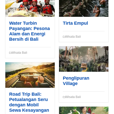
Email*
Water Turbin
Tirta Empul
Payangan: Pesona
Alam dan Energi
WhatsApp*
Wisata Bali
Bersih di Bali
Wisata Bali
Lokasi Pengiriman & Pengembalian
Penglipuran
Village
Road Trip Bali:
Wisata Bali
Petualangan Seru
dengan Mobil
Sewa Kesayangan