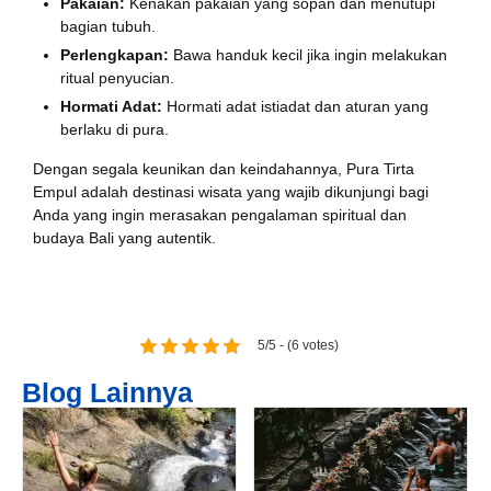
Pakaian:
Kenakan pakaian yang sopan dan menutupi
bagian tubuh.
Book via WhatsApp
Perlengkapan:
Bawa handuk kecil jika ingin melakukan
ritual penyucian.
Pilih Mobil*
Hormati Adat:
Hormati adat istiadat dan aturan yang
berlaku di pura.
Dengan segala keunikan dan keindahannya, Pura Tirta
Tipe Sewa*
Empul adalah destinasi wisata yang wajib dikunjungi bagi
Anda yang ingin merasakan pengalaman spiritual dan
budaya Bali yang autentik.
Nama*
5/5 - (6 votes)
Tgl Mulai*
Blog Lainnya
Tgl Selesai*