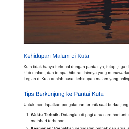
Kehidupan Malam di Kuta
Kuta tidak hanya terkenal dengan pantainya, tetapi jug
klub malam, dan tempat hiburan lainnya yang menawarkan 
Legian di Kuta adalah pusat kehidupan malam yang paling 
Tips Berkunjung ke Pantai Kuta
Untuk mendapatkan pengalaman terbaik saat berkunjung ke 
Waktu Terbaik:
Datanglah di pagi atau sore hari unt
matahari terbenam.
Keamanan:
Perhatikan peringatan ombak dan arus la