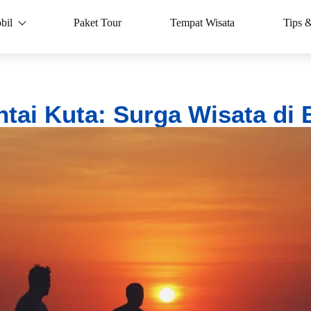
bil
Paket Tour
Tempat Wisata
Tips 
tai Kuta: Surga Wisata di 