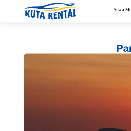
Sewa Mo
Pan