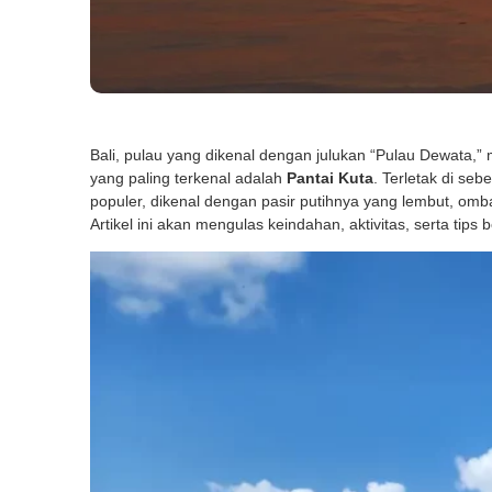
Bali, pulau yang dikenal dengan julukan “Pulau Dewata,
yang paling terkenal adalah
Pantai Kuta
. Terletak di seb
populer, dikenal dengan pasir putihnya yang lembut, om
Artikel ini akan mengulas keindahan, aktivitas, serta tips