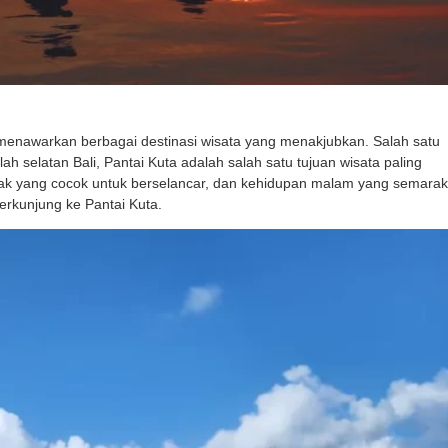
” menawarkan berbagai destinasi wisata yang menakjubkan. Salah satu
elah selatan Bali, Pantai Kuta adalah salah satu tujuan wisata paling
bak yang cocok untuk berselancar, dan kehidupan malam yang semarak
 berkunjung ke Pantai Kuta.