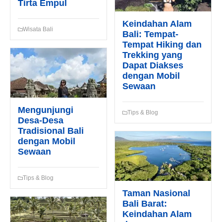
Tirta Empul
WhatsApp*
Keindahan Alam
Wisata Bali
Bali: Tempat-
Tempat Hiking dan
Trekking yang
Lokasi Pengiriman & Pengembalian
Dapat Diakses
dengan Mobil
Sewaan
Mengunjungi
Tips & Blog
Desa-Desa
Tradisional Bali
dengan Mobil
Sewaan
Tips & Blog
Taman Nasional
Bali Barat:
Keindahan Alam