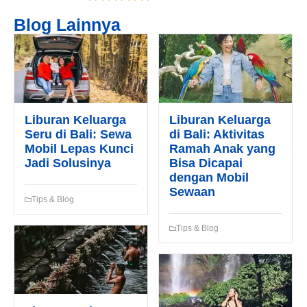
Blog Lainnya
Tipe Sewa*
Nama*
Liburan Keluarga
Liburan Keluarga
Seru di Bali: Sewa
di Bali: Aktivitas
Mobil Lepas Kunci
Ramah Anak yang
Tgl Mulai*
Jadi Solusinya
Bisa Dicapai
dengan Mobil
Sewaan
Tips & Blog
Tgl Selesai*
Tips & Blog
Email*