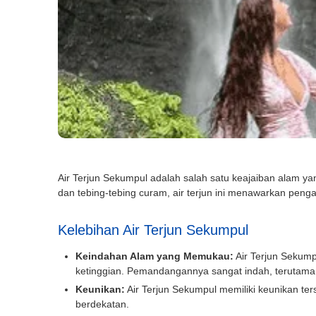
Book via WhatsApp
Air Terjun Sekumpul adalah salah satu keajaiban alam ya
Pilih Mobil*
dan tebing-tebing curam, air terjun ini menawarkan peng
Kelebihan Air Terjun Sekumpul
Tipe Sewa*
Keindahan Alam yang Memukau:
Air Terjun Sekumpu
ketinggian. Pemandangannya sangat indah, terutama 
Keunikan:
Air Terjun Sekumpul memiliki keunikan terse
Nama*
berdekatan.