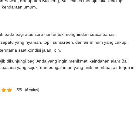
an Sawan, Kabupaten Buleleng, Bali. Akses menuju lokasi cukup
n kendaraan umum.
ah pada pagi atau sore hari untuk menghindari cuaca panas.
sepatu yang nyaman, topi, sunscreen, dan air minum yang cukup.
rutama saat kondisi jalan licin.
jib dikunjungi bagi Anda yang ingin menikmati keindahan alam Bali
uasana yang sejuk, dan pengalaman yang unik membuat air terjun ini
5/5 - (6 votes)