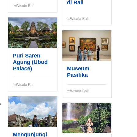
di Bali
Wisata Bali
Wisata Bali
Puri Saren
Agung (Ubud
Palace)
Museum
Pasifika
Wisata Bali
Wisata Bali
a
Mengunjungi