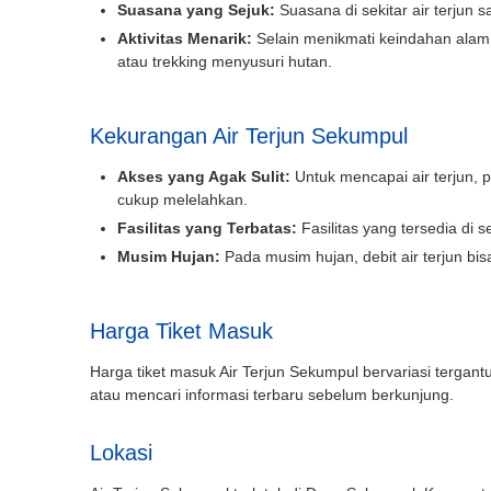
Suasana yang Sejuk:
Suasana di sekitar air terjun
Aktivitas Menarik:
Selain menikmati keindahan alam, 
Tgl Mulai*
atau trekking menyusuri hutan.
Kekurangan Air Terjun Sekumpul
Tgl Selesai*
Akses yang Agak Sulit:
Untuk mencapai air terjun, 
cukup melelahkan.
Fasilitas yang Terbatas:
Fasilitas yang tersedia di se
Email*
Musim Hujan:
Pada musim hujan, debit air terjun bisa
Harga Tiket Masuk
WhatsApp*
Harga tiket masuk Air Terjun Sekumpul bervariasi terga
atau mencari informasi terbaru sebelum berkunjung.
Lokasi Pengiriman & Pengembalian
Lokasi