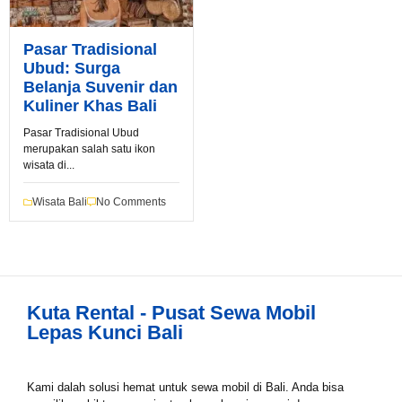
Pasar Tradisional
Ubud: Surga
Belanja Suvenir dan
Kuliner Khas Bali
Pasar Tradisional Ubud
merupakan salah satu ikon
Book via WhatsApp
wisata di...
Pilih Mobil*
Wisata Bali
No Comments
Tipe Sewa*
Kuta Rental - Pusat Sewa Mobil
Lepas Kunci Bali
Nama*
Kami dalah solusi hemat untuk sewa mobil di Bali. Anda bisa