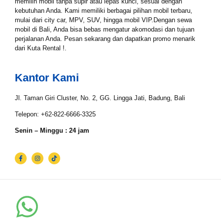
Tgl Mulai*
memilih mobil tanpa supir atau lepas kunci, sesuai dengan
kebutuhan Anda. Kami memiliki berbagai pilihan mobil terbaru,
mulai dari city car, MPV, SUV, hingga mobil VIP.Dengan sewa
mobil di Bali, Anda bisa bebas mengatur akomodasi dan tujuan
perjalanan Anda. Pesan sekarang dan dapatkan promo menarik
Tgl Selesai*
dari Kuta Rental !.
Kantor Kami
Email*
Jl. Taman Giri Cluster, No. 2, GG. Lingga Jati, Badung, Bali
Telepon: +62-822-6666-3325
WhatsApp*
Senin – Minggu : 24 jam
Lokasi Pengiriman & Pengembalian