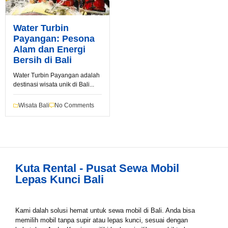
Water Turbin
Payangan: Pesona
Alam dan Energi
Bersih di Bali
Water Turbin Payangan adalah
Book via WhatsApp
destinasi wisata unik di Bali...
Pilih Mobil*
Wisata Bali
No Comments
Tipe Sewa*
Kuta Rental - Pusat Sewa Mobil
Lepas Kunci Bali
Nama*
Kami dalah solusi hemat untuk sewa mobil di Bali. Anda bisa
memilih mobil tanpa supir atau lepas kunci, sesuai dengan
Tgl Mulai*