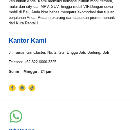
kebutuhan Anda. Kami memiliki berbagai pilihan mobil terbaru,
mulai dari city car, MPV, SUV, hingga mobil VIP.Dengan sewa
mobil di Bali, Anda bisa bebas mengatur akomodasi dan tujuan
perjalanan Anda. Pesan sekarang dan dapatkan promo menarik
Tgl Selesai*
dari Kuta Rental !.
Kantor Kami
Email*
Jl. Taman Giri Cluster, No. 2, GG. Lingga Jati, Badung, Bali
Telepon: +62-822-6666-3325
WhatsApp*
Senin – Minggu : 24 jam
Lokasi Pengiriman & Pengembalian