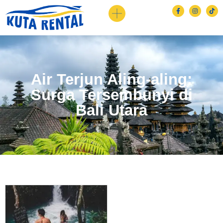
Air Terjun Aling-aling:
Surga Tersembunyi di
Bali Utara