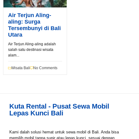
Air Terjun Aling-
aling: Surga
Tersembunyi di Bali
Book via WhatsApp
Utara
Pilih Mobil*
Air Terjun Aling-aling adalah
salah satu destinasi wisata
alam...
Tipe Sewa*
Wisata Bali
No Comments
Nama*
Kuta Rental - Pusat Sewa Mobil
Lepas Kunci Bali
Tgl Mulai*
Kami dalah solusi hemat untuk sewa mobil di Bali. Anda bisa
memilih mobil tanpa supir atau lepas kunci, sesuai dengan