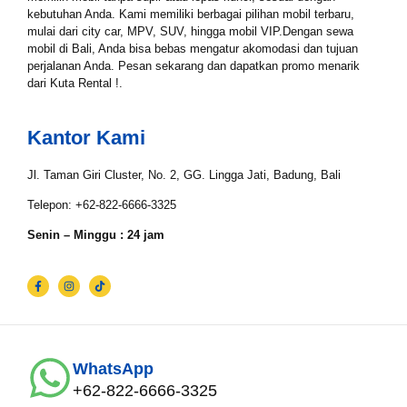
Tgl Selesai*
kebutuhan Anda. Kami memiliki berbagai pilihan mobil terbaru,
mulai dari city car, MPV, SUV, hingga mobil VIP.Dengan sewa
mobil di Bali, Anda bisa bebas mengatur akomodasi dan tujuan
perjalanan Anda. Pesan sekarang dan dapatkan promo menarik
dari Kuta Rental !.
Email*
Kantor Kami
WhatsApp*
Jl. Taman Giri Cluster, No. 2, GG. Lingga Jati, Badung, Bali
Telepon: +62-822-6666-3325
Senin – Minggu : 24 jam
Lokasi Pengiriman & Pengembalian
WhatsApp
+62-822-6666-3325