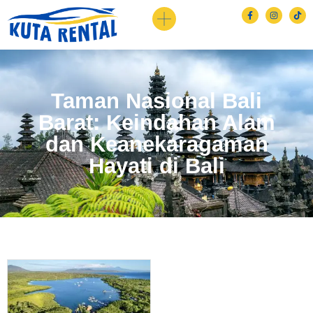
Taman Nasional Bali
Barat: Keindahan Alam
dan Keanekaragaman
Hayati di Bali