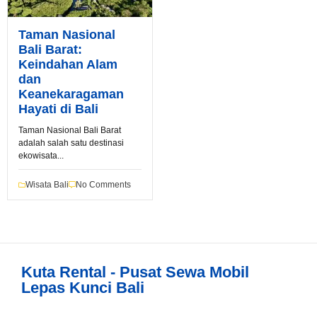
Taman Nasional
Bali Barat:
Keindahan Alam
dan
Book via WhatsApp
Keanekaragaman
Hayati di Bali
Pilih Mobil*
Taman Nasional Bali Barat
adalah salah satu destinasi
ekowisata...
Tipe Sewa*
Wisata Bali
No Comments
Nama*
Kuta Rental - Pusat Sewa Mobil
Tgl Mulai*
Lepas Kunci Bali