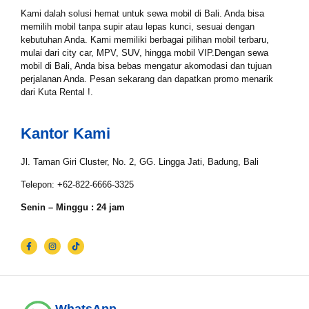
Kami dalah solusi hemat untuk sewa mobil di Bali. Anda bisa
Tgl Selesai*
memilih mobil tanpa supir atau lepas kunci, sesuai dengan
kebutuhan Anda. Kami memiliki berbagai pilihan mobil terbaru,
mulai dari city car, MPV, SUV, hingga mobil VIP.Dengan sewa
mobil di Bali, Anda bisa bebas mengatur akomodasi dan tujuan
perjalanan Anda. Pesan sekarang dan dapatkan promo menarik
Email*
dari Kuta Rental !.
Kantor Kami
WhatsApp*
Jl. Taman Giri Cluster, No. 2, GG. Lingga Jati, Badung, Bali
Telepon: +62-822-6666-3325
Lokasi Pengiriman & Pengembalian
Senin – Minggu : 24 jam
WhatsApp