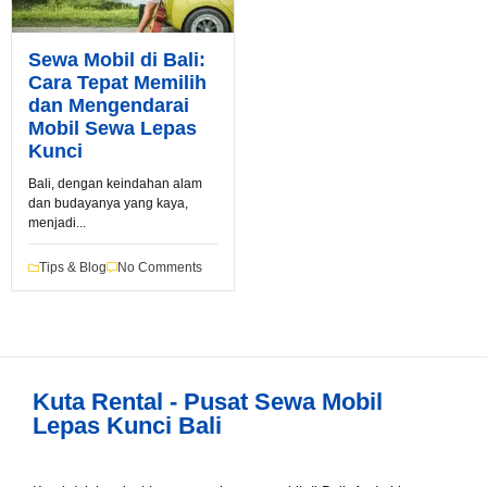
Sewa Mobil di Bali:
Cara Tepat Memilih
dan Mengendarai
Mobil Sewa Lepas
Kunci
Bali, dengan keindahan alam
Book via WhatsApp
dan budayanya yang kaya,
menjadi...
Pilih Mobil*
Tips & Blog
No Comments
Tipe Sewa*
Kuta Rental - Pusat Sewa Mobil
Nama*
Lepas Kunci Bali