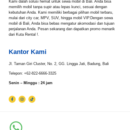
Kami dalah solusi hemat untuk sewa mobil di Bali. Anda bisa
Tgl Mulai*
memilih mobil tanpa supir atau lepas kunci, sesuai dengan
kebutuhan Anda. Kami memiliki berbagai pilihan mobil terbaru,
mulai dari city car, MPV, SUV, hingga mobil VIP.Dengan sewa
mobil di Bali, Anda bisa bebas mengatur akomodasi dan tujuan
Tgl Selesai*
perjalanan Anda. Pesan sekarang dan dapatkan promo menarik
dari Kuta Rental !.
Kantor Kami
Email*
Jl. Taman Giri Cluster, No. 2, GG. Lingga Jati, Badung, Bali
Telepon: +62-822-6666-3325
WhatsApp*
Senin – Minggu : 24 jam
Lokasi Pengiriman & Pengembalian