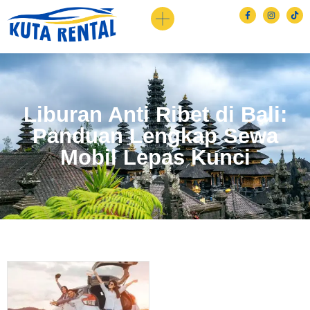
Liburan Anti Ribet di Bali:
Panduan Lengkap Sewa
Mobil Lepas Kunci