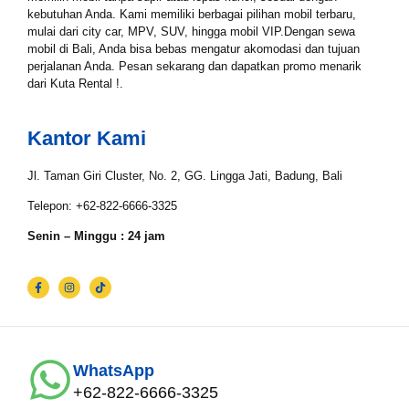
Tgl Selesai*
kebutuhan Anda. Kami memiliki berbagai pilihan mobil terbaru,
mulai dari city car, MPV, SUV, hingga mobil VIP.Dengan sewa
mobil di Bali, Anda bisa bebas mengatur akomodasi dan tujuan
perjalanan Anda. Pesan sekarang dan dapatkan promo menarik
dari Kuta Rental !.
Email*
Kantor Kami
WhatsApp*
Jl. Taman Giri Cluster, No. 2, GG. Lingga Jati, Badung, Bali
Telepon: +62-822-6666-3325
Senin – Minggu : 24 jam
Lokasi Pengiriman & Pengembalian
WhatsApp
+62-822-6666-3325