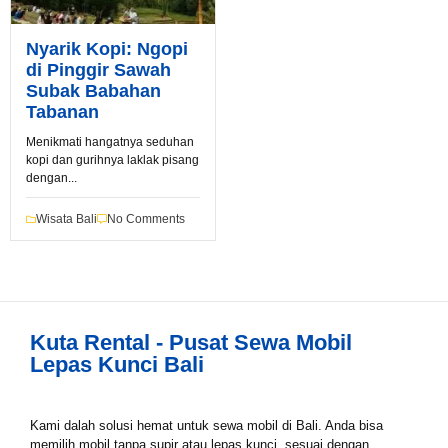
Nyarik Kopi: Ngopi
di Pinggir Sawah
Subak Babahan
Book via WhatsApp
Tabanan
Pilih Mobil*
Menikmati hangatnya seduhan
kopi dan gurihnya laklak pisang
dengan...
Tipe Sewa*
Wisata Bali
No Comments
Nama*
Kuta Rental - Pusat Sewa Mobil
Lepas Kunci Bali
Tgl Mulai*
Kami dalah solusi hemat untuk sewa mobil di Bali. Anda bisa
memilih mobil tanpa supir atau lepas kunci, sesuai dengan