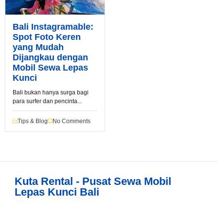
Bali Instagramable:
Spot Foto Keren
yang Mudah
Dijangkau dengan
Mobil Sewa Lepas
Kunci
Book via WhatsApp
Bali bukan hanya surga bagi
para surfer dan pencinta...
Pilih Mobil*
Tips & Blog
No Comments
Tipe Sewa*
Kuta Rental - Pusat Sewa Mobil
Nama*
Lepas Kunci Bali