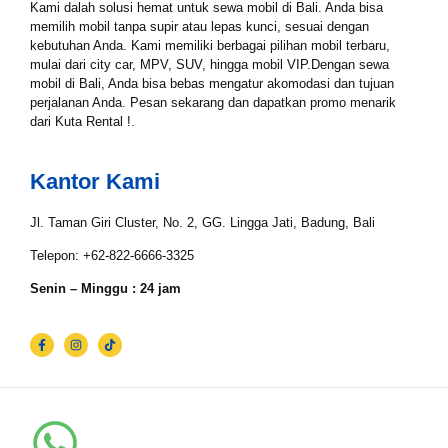
Kami dalah solusi hemat untuk sewa mobil di Bali. Anda bisa
Tgl Mulai*
memilih mobil tanpa supir atau lepas kunci, sesuai dengan
kebutuhan Anda. Kami memiliki berbagai pilihan mobil terbaru,
mulai dari city car, MPV, SUV, hingga mobil VIP.Dengan sewa
mobil di Bali, Anda bisa bebas mengatur akomodasi dan tujuan
Tgl Selesai*
perjalanan Anda. Pesan sekarang dan dapatkan promo menarik
dari Kuta Rental !.
Kantor Kami
Email*
Jl. Taman Giri Cluster, No. 2, GG. Lingga Jati, Badung, Bali
Telepon: +62-822-6666-3325
WhatsApp*
Senin – Minggu : 24 jam
Lokasi Pengiriman & Pengembalian