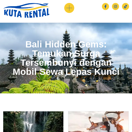
Bali Hidden Gems:
Temukan Surga
Tersembunyi dengan
Mobil Sewa Lepas Kunci