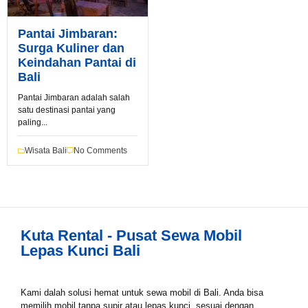
Pantai Jimbaran:
Surga Kuliner dan
Keindahan Pantai di
Book via WhatsApp
Bali
Pilih Mobil*
Pantai Jimbaran adalah salah
satu destinasi pantai yang
paling...
Tipe Sewa*
Wisata Bali
No Comments
Nama*
Kuta Rental - Pusat Sewa Mobil
Lepas Kunci Bali
Tgl Mulai*
Kami dalah solusi hemat untuk sewa mobil di Bali. Anda bisa
memilih mobil tanpa supir atau lepas kunci, sesuai dengan