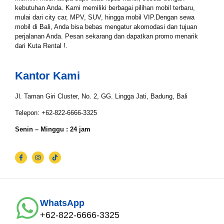
Tgl Selesai*
kebutuhan Anda. Kami memiliki berbagai pilihan mobil terbaru,
mulai dari city car, MPV, SUV, hingga mobil VIP.Dengan sewa
mobil di Bali, Anda bisa bebas mengatur akomodasi dan tujuan
perjalanan Anda. Pesan sekarang dan dapatkan promo menarik
dari Kuta Rental !.
Email*
Kantor Kami
WhatsApp*
Jl. Taman Giri Cluster, No. 2, GG. Lingga Jati, Badung, Bali
Telepon: +62-822-6666-3325
Senin – Minggu : 24 jam
Lokasi Pengiriman & Pengembalian
WhatsApp
+62-822-6666-3325