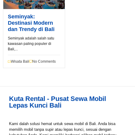
Seminyak:
Destinasi Modern
dan Trendy di Bali
Seminyak adalah salah satu
kawasan paling populer di
Book via WhatsApp
Bali,...
Pilih Mobil*
Wisata Bali
No Comments
Tipe Sewa*
Kuta Rental - Pusat Sewa Mobil
Lepas Kunci Bali
Nama*
Kami dalah solusi hemat untuk sewa mobil di Bali. Anda bisa
memilih mobil tanpa supir atau lepas kunci, sesuai dengan
Tgl Mulai*