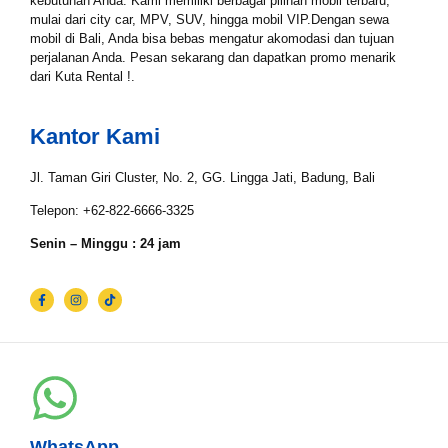
kebutuhan Anda. Kami memiliki berbagai pilihan mobil terbaru,
mulai dari city car, MPV, SUV, hingga mobil VIP.Dengan sewa
mobil di Bali, Anda bisa bebas mengatur akomodasi dan tujuan
perjalanan Anda. Pesan sekarang dan dapatkan promo menarik
Tgl Selesai*
dari Kuta Rental !.
Kantor Kami
Email*
Jl. Taman Giri Cluster, No. 2, GG. Lingga Jati, Badung, Bali
Telepon: +62-822-6666-3325
WhatsApp*
Senin – Minggu : 24 jam
Lokasi Pengiriman & Pengembalian
WhatsApp