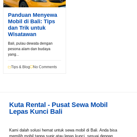
Panduan Menyewa
Mobil di Bali: Tips
dan Trik untuk
Book via WhatsApp
Wisatawan
Pilih Mobil*
Bali, pulau dewata dengan
pesona alam dan budaya
yang...
Tipe Sewa*
Tips & Blog
No Comments
Nama*
Kuta Rental - Pusat Sewa Mobil
Lepas Kunci Bali
Tgl Mulai*
Kami dalah solusi hemat untuk sewa mobil di Bali. Anda bisa
memilih mobil tanpa supir atau lepas kunci, sesuai dengan