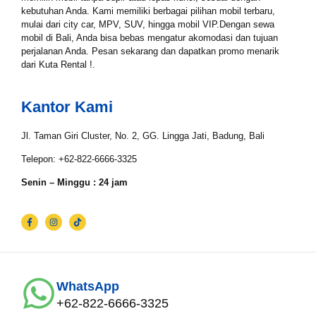
Tgl Selesai*
kebutuhan Anda. Kami memiliki berbagai pilihan mobil terbaru,
mulai dari city car, MPV, SUV, hingga mobil VIP.Dengan sewa
mobil di Bali, Anda bisa bebas mengatur akomodasi dan tujuan
perjalanan Anda. Pesan sekarang dan dapatkan promo menarik
dari Kuta Rental !.
Email*
Kantor Kami
WhatsApp*
Jl. Taman Giri Cluster, No. 2, GG. Lingga Jati, Badung, Bali
Telepon: +62-822-6666-3325
Senin – Minggu : 24 jam
Lokasi Pengiriman & Pengembalian
WhatsApp
+62-822-6666-3325