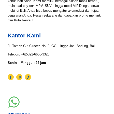
kebutuhan Anda. Kami memiliki berbagai pilihan mobil terbaru,
mulai dari city car, MPV, SUV, hingga mobil VIP.Dengan sewa
mobil di Bali, Anda bisa bebas mengatur akomodasi dan tujuan
perjalanan Anda. Pesan sekarang dan dapatkan promo menarik
Tgl Selesai*
dari Kuta Rental !.
Kantor Kami
Email*
Jl. Taman Giri Cluster, No. 2, GG. Lingga Jati, Badung, Bali
Telepon: +62-822-6666-3325
WhatsApp*
Senin – Minggu : 24 jam
Lokasi Pengiriman & Pengembalian