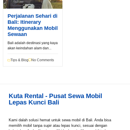
Perjalanan Sehari di
Bali: Itinerary
Menggunakan Mobil
Sewaan
Bali adalah destinasi yang kaya
Book via WhatsApp
akan keindahan alam dan...
Pilih Mobil*
Tips & Blog
No Comments
Tipe Sewa*
Kuta Rental - Pusat Sewa Mobil
Lepas Kunci Bali
Nama*
Kami dalah solusi hemat untuk sewa mobil di Bali. Anda bisa
memilih mobil tanpa supir atau lepas kunci, sesuai dengan
Tgl Mulai*