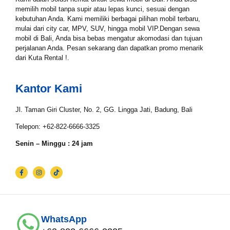
memilih mobil tanpa supir atau lepas kunci, sesuai dengan
Tgl Selesai*
kebutuhan Anda. Kami memiliki berbagai pilihan mobil terbaru,
mulai dari city car, MPV, SUV, hingga mobil VIP.Dengan sewa
mobil di Bali, Anda bisa bebas mengatur akomodasi dan tujuan
perjalanan Anda. Pesan sekarang dan dapatkan promo menarik
Email*
dari Kuta Rental !.
Kantor Kami
WhatsApp*
Jl. Taman Giri Cluster, No. 2, GG. Lingga Jati, Badung, Bali
Telepon: +62-822-6666-3325
Lokasi Pengiriman & Pengembalian
Senin – Minggu : 24 jam
WhatsApp