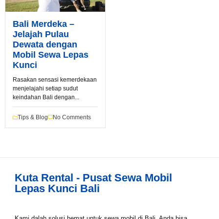
Bali Merdeka –
Jelajah Pulau
Dewata dengan
Book via WhatsApp
Mobil Sewa Lepas
Kunci
Pilih Mobil*
Rasakan sensasi kemerdekaan
menjelajahi setiap sudut
keindahan Bali dengan...
Tipe Sewa*
Tips & Blog
No Comments
Nama*
Kuta Rental - Pusat Sewa Mobil
Lepas Kunci Bali
Tgl Mulai*
Kami dalah solusi hemat untuk sewa mobil di Bali. Anda bisa