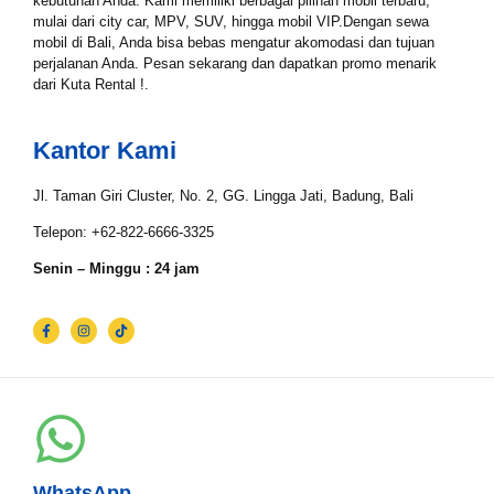
kebutuhan Anda. Kami memiliki berbagai pilihan mobil terbaru,
mulai dari city car, MPV, SUV, hingga mobil VIP.Dengan sewa
mobil di Bali, Anda bisa bebas mengatur akomodasi dan tujuan
perjalanan Anda. Pesan sekarang dan dapatkan promo menarik
Tgl Selesai*
dari Kuta Rental !.
Kantor Kami
Email*
Jl. Taman Giri Cluster, No. 2, GG. Lingga Jati, Badung, Bali
Telepon: +62-822-6666-3325
WhatsApp*
Senin – Minggu : 24 jam
Lokasi Pengiriman & Pengembalian
WhatsApp