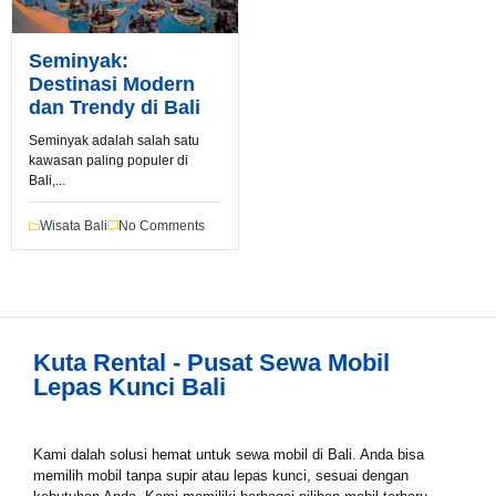
Seminyak:
Destinasi Modern
dan Trendy di Bali
Seminyak adalah salah satu
kawasan paling populer di
Book via WhatsApp
Bali,...
Pilih Mobil*
Wisata Bali
No Comments
Tipe Sewa*
Kuta Rental - Pusat Sewa Mobil
Lepas Kunci Bali
Nama*
Kami dalah solusi hemat untuk sewa mobil di Bali. Anda bisa
memilih mobil tanpa supir atau lepas kunci, sesuai dengan
Tgl Mulai*