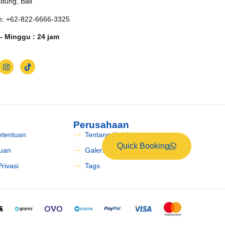
adung, Bali
n: +62-822-6666-3325
– Minggu : 24 jam
Perusahaan
etentuan
Tentang Kami
Quick Booking
tuan
Galeri Pengiriman
rivasi
Tags