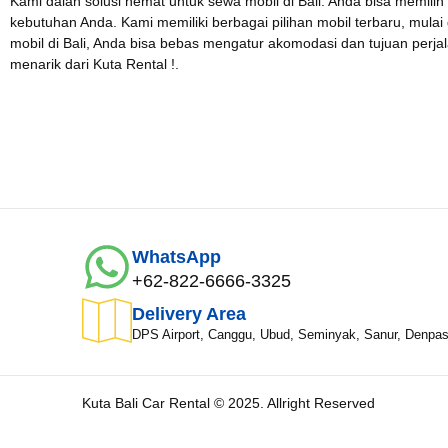
Kami dalah solusi hemat untuk sewa mobil di Bali. Anda bisa memilih
Lokasi Pengiriman & Pengembalian
kebutuhan Anda. Kami memiliki berbagai pilihan mobil terbaru, mulai
mobil di Bali, Anda bisa bebas mengatur akomodasi dan tujuan per
menarik dari Kuta Rental !.
WhatsApp
+62-822-6666-3325
Delivery Area
DPS Airport, Canggu, Ubud, Seminyak, Sanur, Denpas
Kuta Bali Car Rental © 2025. Allright Reserved