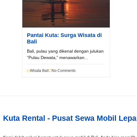
Nama*
Pantai Kuta: Surga Wisata di
Tgl Mulai*
Bali
Bali, pulau yang dikenal dengan julukan
“Pulau Dewata,” menawarkan...
Tgl Selesai*
Wisata Bali
No Comments
Email*
WhatsApp*
Kuta Rental - Pusat Sewa Mobil Lepa