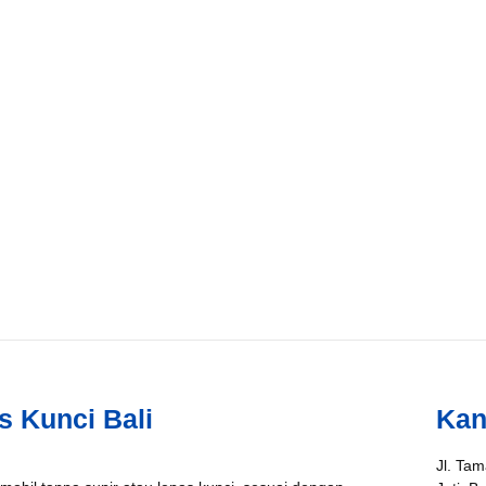
s Kunci Bali
Kan
Jl. Tam