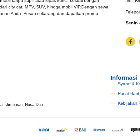
 mobil tanpa supir atau lepas kunci, sesuai dengan
Jati, B
 dari city car, MPV, SUV, hingga mobil VIP.Dengan sewa
Telepo
jalanan Anda. Pesan sekarang dan dapatkan promo
Senin 
Informasi
Syarat & K
Pusat Ban
Kebijakan P
ar, Jimbaran, Nusa Dua