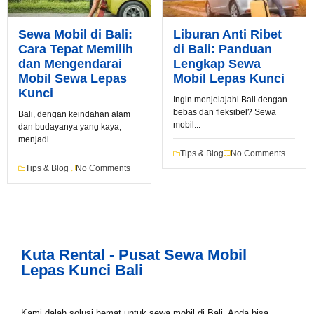
Sewa Mobil di Bali:
Liburan Anti Ribet
Cara Tepat Memilih
di Bali: Panduan
dan Mengendarai
Lengkap Sewa
Book via WhatsApp
Mobil Sewa Lepas
Mobil Lepas Kunci
Pilih Mobil*
Kunci
Ingin menjelajahi Bali dengan
bebas dan fleksibel? Sewa
Bali, dengan keindahan alam
mobil...
dan budayanya yang kaya,
menjadi...
Tipe Sewa*
Tips & Blog
No Comments
Tips & Blog
No Comments
Nama*
Kuta Rental - Pusat Sewa Mobil
Tgl Mulai*
Lepas Kunci Bali
Kami dalah solusi hemat untuk sewa mobil di Bali. Anda bisa