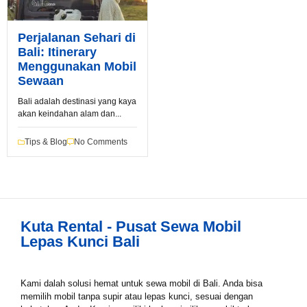
Perjalanan Sehari di
Bali: Itinerary
Menggunakan Mobil
Sewaan
Bali adalah destinasi yang kaya
Book via WhatsApp
akan keindahan alam dan...
Pilih Mobil*
Tips & Blog
No Comments
Tipe Sewa*
Kuta Rental - Pusat Sewa Mobil
Lepas Kunci Bali
Nama*
Kami dalah solusi hemat untuk sewa mobil di Bali. Anda bisa
memilih mobil tanpa supir atau lepas kunci, sesuai dengan
Tgl Mulai*