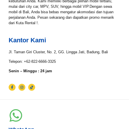
kebutuhan Anda. Kami memiliki berbagai pilihan mobil terbaru,
mulai dari city car, MPV, SUV, hingga mobil VIP.Dengan sewa
mobil di Bali, Anda bisa bebas mengatur akomodasi dan tujuan
perjalanan Anda. Pesan sekarang dan dapatkan promo menarik
Tgl Selesai*
dari Kuta Rental !.
Kantor Kami
Email*
Jl. Taman Giri Cluster, No. 2, GG. Lingga Jati, Badung, Bali
Telepon: +62-822-6666-3325
WhatsApp*
Senin – Minggu : 24 jam
Lokasi Pengiriman & Pengembalian