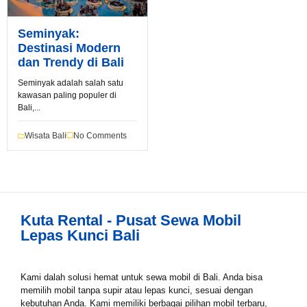
Seminyak:
Destinasi Modern
Book via WhatsApp
dan Trendy di Bali
Pilih Mobil*
Seminyak adalah salah satu
kawasan paling populer di
Bali,...
Tipe Sewa*
Wisata Bali
No Comments
Nama*
Kuta Rental - Pusat Sewa Mobil
Lepas Kunci Bali
Tgl Mulai*
Kami dalah solusi hemat untuk sewa mobil di Bali. Anda bisa
memilih mobil tanpa supir atau lepas kunci, sesuai dengan
Tgl Selesai*
kebutuhan Anda. Kami memiliki berbagai pilihan mobil terbaru,