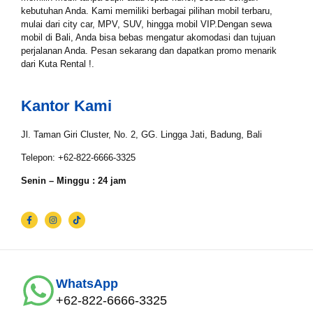
Tgl Selesai*
kebutuhan Anda. Kami memiliki berbagai pilihan mobil terbaru,
mulai dari city car, MPV, SUV, hingga mobil VIP.Dengan sewa
mobil di Bali, Anda bisa bebas mengatur akomodasi dan tujuan
perjalanan Anda. Pesan sekarang dan dapatkan promo menarik
dari Kuta Rental !.
Email*
Kantor Kami
WhatsApp*
Jl. Taman Giri Cluster, No. 2, GG. Lingga Jati, Badung, Bali
Telepon: +62-822-6666-3325
Senin – Minggu : 24 jam
Lokasi Pengiriman & Pengembalian
WhatsApp
+62-822-6666-3325