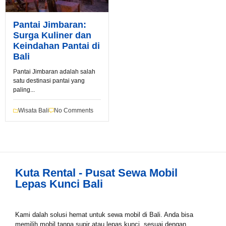
Pantai Jimbaran:
Surga Kuliner dan
Keindahan Pantai di
Book via WhatsApp
Bali
Pilih Mobil*
Pantai Jimbaran adalah salah
satu destinasi pantai yang
paling...
Tipe Sewa*
Wisata Bali
No Comments
Nama*
Kuta Rental - Pusat Sewa Mobil
Lepas Kunci Bali
Tgl Mulai*
Kami dalah solusi hemat untuk sewa mobil di Bali. Anda bisa
memilih mobil tanpa supir atau lepas kunci, sesuai dengan