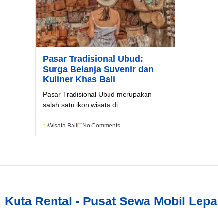
Tipe Sewa*
Pasar Tradisional Ubud:
Nama*
Surga Belanja Suvenir dan
Kuliner Khas Bali
Pasar Tradisional Ubud merupakan
Tgl Mulai*
salah satu ikon wisata di...
Wisata Bali
No Comments
Tgl Selesai*
Email*
Kuta Rental - Pusat Sewa Mobil Lepa