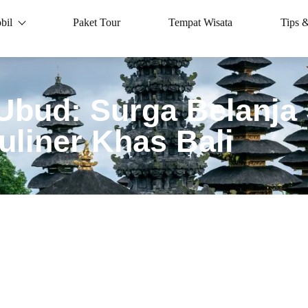
bil
Paket Tour
Tempat Wisata
Tips 
 Ubud: Surga Belanja
uliner Khas Bali