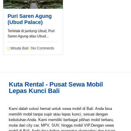
Puri Saren Agung
(Ubud Palace)
Terletak di jantung Ubud, Puri
Saren Agung atau Ubud...
Book via WhatsApp
Wisata Bali
No Comments
Pilih Mobil*
Tipe Sewa*
Kuta Rental - Pusat Sewa Mobil
Lepas Kunci Bali
Nama*
Kami dalah solusi hemat untuk sewa mobil di Bali. Anda bisa
memilih mobil tanpa supir atau lepas kunci, sesuai dengan
kebutuhan Anda. Kami memiliki berbagai pilihan mobil terbaru,
Tgl Mulai*
mulai dari city car, MPV, SUV, hingga mobil VIP.Dengan sewa
mobil di Bali, Anda bisa bebas mengatur akomodasi dan tujuan