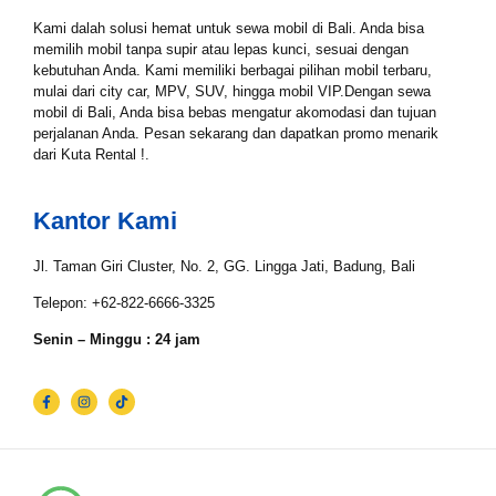
Tgl Mulai*
Kami dalah solusi hemat untuk sewa mobil di Bali. Anda bisa
memilih mobil tanpa supir atau lepas kunci, sesuai dengan
kebutuhan Anda. Kami memiliki berbagai pilihan mobil terbaru,
mulai dari city car, MPV, SUV, hingga mobil VIP.Dengan sewa
mobil di Bali, Anda bisa bebas mengatur akomodasi dan tujuan
Tgl Selesai*
perjalanan Anda. Pesan sekarang dan dapatkan promo menarik
dari Kuta Rental !.
Email*
Kantor Kami
Jl. Taman Giri Cluster, No. 2, GG. Lingga Jati, Badung, Bali
WhatsApp*
Telepon: +62-822-6666-3325
Senin – Minggu : 24 jam
Lokasi Pengiriman & Pengembalian