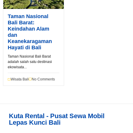
Taman Nasional
Bali Barat:
Keindahan Alam
dan
Keanekaragaman
Hayati di Bali
Book via WhatsApp
Taman Nasional Bali Barat
adalah salah satu destinasi
ekowisata...
Pilih Mobil*
Wisata Bali
No Comments
Tipe Sewa*
Kuta Rental - Pusat Sewa Mobil
Nama*
Lepas Kunci Bali