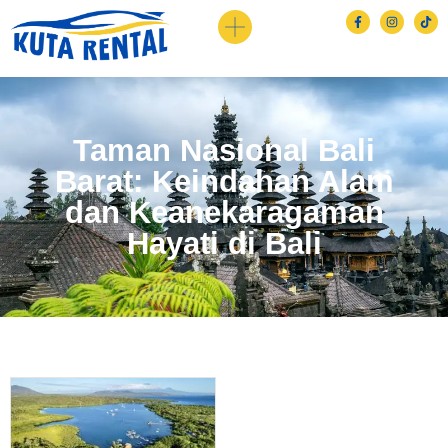
Taman Nasional Bali
Barat: Keindahan Alam
dan Keanekaragaman
Hayati di Bali