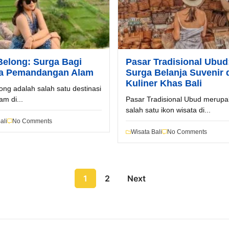
Belong: Surga Bagi
Pasar Tradisional Ubud
ta Pemandangan Alam
Surga Belanja Suvenir 
Kuliner Khas Bali
long adalah salah satu destinasi
am di...
Pasar Tradisional Ubud merup
salah satu ikon wisata di...
ali
No Comments
Wisata Bali
No Comments
1
2
Next