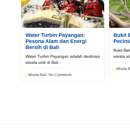
Pilih Mobil*
Tipe Sewa*
Water Turbin Payangan:
Bukit 
Pesona Alam dan Energi
Pecin
Bersih di Bali
Nama*
Bukit Be
Water Turbin Payangan adalah destinasi
wisata al
wisata unik di Bali...
Wisata B
Tgl Mulai*
Wisata Bali
No Comments
Tgl Selesai*
Email*