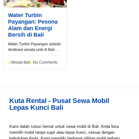
Water Turbin
Payangan: Pesona
Book via WhatsApp
Alam dan Energi
Bersih di Bali
Pilih Mobil*
Water Turbin Payangan adalah
destinasi wisata unik di Bali...
Tipe Sewa*
Wisata Bali
No Comments
Nama*
Kuta Rental - Pusat Sewa Mobil
Lepas Kunci Bali
Tgl Mulai*
Kami dalah solusi hemat untuk sewa mobil di Bali. Anda bisa
memilih mobil tanpa supir atau lepas kunci, sesuai dengan
Tgl Selesai*
kebutuhan Anda. Kami memiliki berbagai pilihan mobil terbaru,