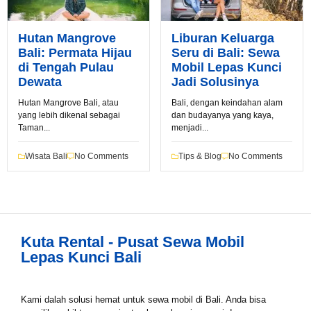
Hutan Mangrove
Liburan Keluarga
Bali: Permata Hijau
Seru di Bali: Sewa
di Tengah Pulau
Mobil Lepas Kunci
Dewata
Jadi Solusinya
Hutan Mangrove Bali, atau
Bali, dengan keindahan alam
yang lebih dikenal sebagai
dan budayanya yang kaya,
Book via WhatsApp
Taman...
menjadi...
Pilih Mobil*
Wisata Bali
No Comments
Tips & Blog
No Comments
Tipe Sewa*
Kuta Rental - Pusat Sewa Mobil
Lepas Kunci Bali
Nama*
Kami dalah solusi hemat untuk sewa mobil di Bali. Anda bisa