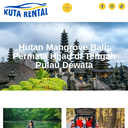
Hutan Mangrove Bali:
Permata Hijau di Tengah
Pulau Dewata