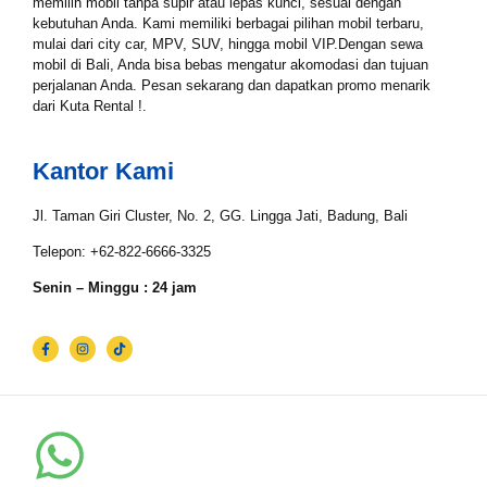
Tgl Mulai*
memilih mobil tanpa supir atau lepas kunci, sesuai dengan
kebutuhan Anda. Kami memiliki berbagai pilihan mobil terbaru,
mulai dari city car, MPV, SUV, hingga mobil VIP.Dengan sewa
mobil di Bali, Anda bisa bebas mengatur akomodasi dan tujuan
perjalanan Anda. Pesan sekarang dan dapatkan promo menarik
Tgl Selesai*
dari Kuta Rental !.
Kantor Kami
Email*
Jl. Taman Giri Cluster, No. 2, GG. Lingga Jati, Badung, Bali
Telepon: +62-822-6666-3325
WhatsApp*
Senin – Minggu : 24 jam
Lokasi Pengiriman & Pengembalian