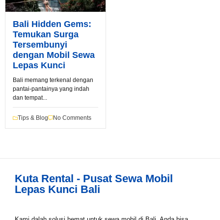
Bali Hidden Gems:
Temukan Surga
Tersembunyi
Book via WhatsApp
dengan Mobil Sewa
Pilih Mobil*
Lepas Kunci
Bali memang terkenal dengan
pantai-pantainya yang indah
dan tempat...
Tipe Sewa*
Tips & Blog
No Comments
Nama*
Kuta Rental - Pusat Sewa Mobil
Tgl Mulai*
Lepas Kunci Bali
Kami dalah solusi hemat untuk sewa mobil di Bali. Anda bisa