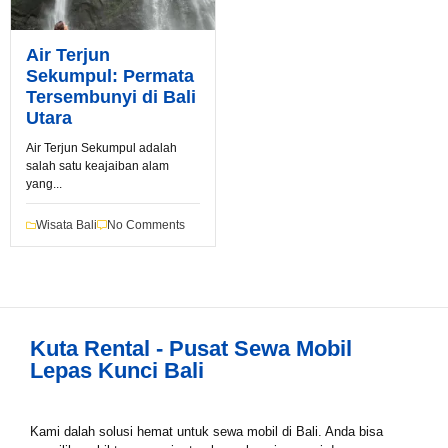
Air Terjun
Sekumpul: Permata
Tersembunyi di Bali
Utara
Air Terjun Sekumpul adalah
salah satu keajaiban alam
Book via WhatsApp
yang...
Pilih Mobil*
Wisata Bali
No Comments
Tipe Sewa*
Kuta Rental - Pusat Sewa Mobil
Lepas Kunci Bali
Nama*
Kami dalah solusi hemat untuk sewa mobil di Bali. Anda bisa