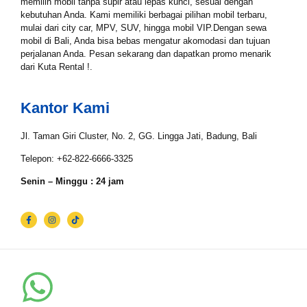
Tgl Mulai*
memilih mobil tanpa supir atau lepas kunci, sesuai dengan
kebutuhan Anda. Kami memiliki berbagai pilihan mobil terbaru,
mulai dari city car, MPV, SUV, hingga mobil VIP.Dengan sewa
mobil di Bali, Anda bisa bebas mengatur akomodasi dan tujuan
perjalanan Anda. Pesan sekarang dan dapatkan promo menarik
Tgl Selesai*
dari Kuta Rental !.
Kantor Kami
Email*
Jl. Taman Giri Cluster, No. 2, GG. Lingga Jati, Badung, Bali
Telepon: +62-822-6666-3325
WhatsApp*
Senin – Minggu : 24 jam
Lokasi Pengiriman & Pengembalian