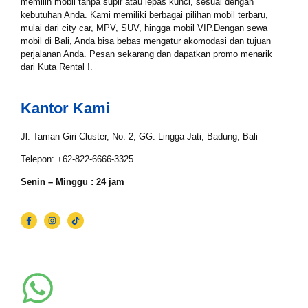
Tgl Mulai*
memilih mobil tanpa supir atau lepas kunci, sesuai dengan
kebutuhan Anda. Kami memiliki berbagai pilihan mobil terbaru,
mulai dari city car, MPV, SUV, hingga mobil VIP.Dengan sewa
mobil di Bali, Anda bisa bebas mengatur akomodasi dan tujuan
perjalanan Anda. Pesan sekarang dan dapatkan promo menarik
Tgl Selesai*
dari Kuta Rental !.
Kantor Kami
Email*
Jl. Taman Giri Cluster, No. 2, GG. Lingga Jati, Badung, Bali
Telepon: +62-822-6666-3325
WhatsApp*
Senin – Minggu : 24 jam
Lokasi Pengiriman & Pengembalian