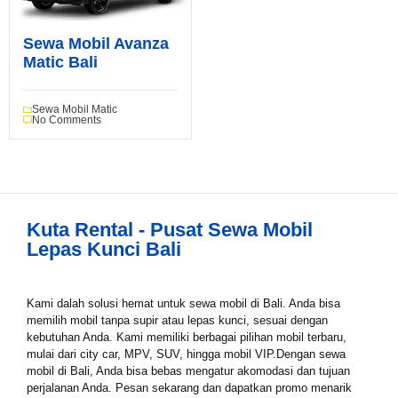
Book via WhatsApp
Sewa Mobil Avanza
Matic Bali
Pilih Mobil*
Sewa Mobil Matic
No Comments
Tipe Sewa*
Nama*
Kuta Rental - Pusat Sewa Mobil
Lepas Kunci Bali
Tgl Mulai*
Kami dalah solusi hemat untuk sewa mobil di Bali. Anda bisa
memilih mobil tanpa supir atau lepas kunci, sesuai dengan
kebutuhan Anda. Kami memiliki berbagai pilihan mobil terbaru,
mulai dari city car, MPV, SUV, hingga mobil VIP.Dengan sewa
Tgl Selesai*
mobil di Bali, Anda bisa bebas mengatur akomodasi dan tujuan
perjalanan Anda. Pesan sekarang dan dapatkan promo menarik