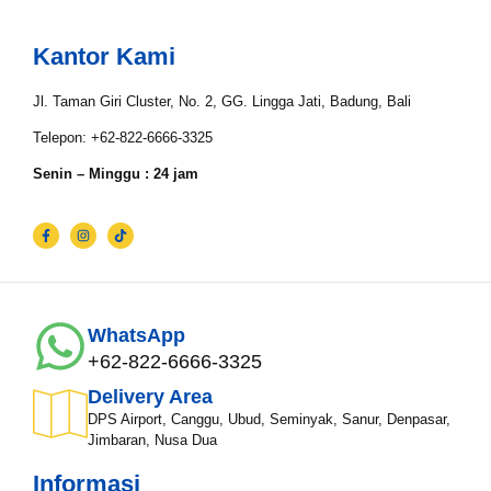
Nama*
Kantor Kami
Tgl Mulai*
Jl. Taman Giri Cluster, No. 2, GG. Lingga Jati, Badung, Bali
Telepon: +62-822-6666-3325
Senin – Minggu : 24 jam
Tgl Selesai*
Email*
WhatsApp
+62-822-6666-3325
WhatsApp*
Delivery Area
DPS Airport, Canggu, Ubud, Seminyak, Sanur, Denpasar,
Jimbaran, Nusa Dua
Lokasi Pengiriman & Pengembalian
Informasi