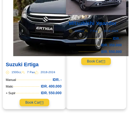
Mitsubishi Xpander
1500cc
7 Pax
2018-2024
IDR. -
Manual
IDR. 350.000
Matic
IDR. 550.000
+ Supir
Book Car
Suzuki Ertiga
1500cc
7 Pax
2018-2024
IDR. -
Manual
IDR. 400.000
Matic
IDR. 550.000
+ Supir
Book Car