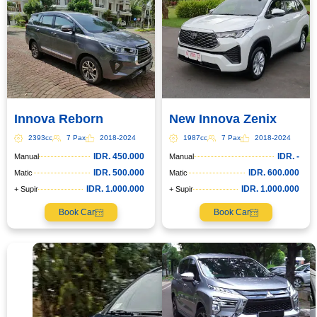
Tgl Mulai*
Tgl Selesai*
Innova Reborn
New Innova Zenix
Email*
2393cc
7 Pax
2018-2024
1987cc
7 Pax
2018-2024
IDR. 450.000
IDR. -
Manual
Manual
IDR. 500.000
IDR. 600.000
Matic
Matic
IDR. 1.000.000
IDR. 1.000.000
+ Supir
+ Supir
WhatsApp*
Book Car
Book Car
Lokasi Pengiriman & Pengembalian