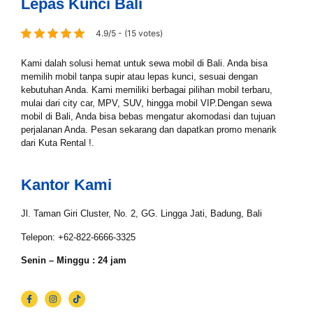
Lepas Kunci Bali
4.9/5 - (15 votes)
Lokasi Pengiriman & Pengembalian
Kami dalah solusi hemat untuk sewa mobil di Bali. Anda bisa
memilih mobil tanpa supir atau lepas kunci, sesuai dengan
kebutuhan Anda. Kami memiliki berbagai pilihan mobil terbaru,
mulai dari city car, MPV, SUV, hingga mobil VIP.Dengan sewa
mobil di Bali, Anda bisa bebas mengatur akomodasi dan tujuan
perjalanan Anda. Pesan sekarang dan dapatkan promo menarik
dari Kuta Rental !.
Kantor Kami
Jl. Taman Giri Cluster, No. 2, GG. Lingga Jati, Badung, Bali
Telepon: +62-822-6666-3325
Senin – Minggu : 24 jam