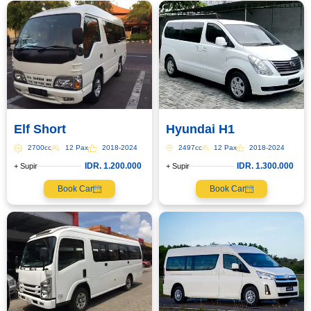
Elf Short
Hyundai H1
2700cc
12 Pax
2018-2024
2497cc
12 Pax
2018-2024
IDR. 1.200.000
IDR. 1.300.000
+ Supir
+ Supir
Book Car
Book Car
Book via WhatsApp
Pilih Mobil*