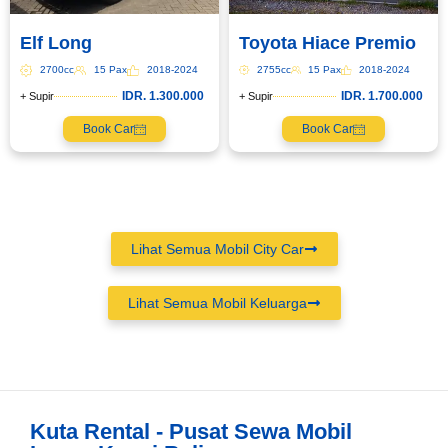
Tipe Sewa*
Elf Long
Toyota Hiace Premio
2700cc
15 Pax
2018-2024
2755cc
15 Pax
2018-2024
IDR. 1.300.000
IDR. 1.700.000
+ Supir
+ Supir
Nama*
Book Car
Book Car
Tgl Mulai*
Lihat Semua Mobil City Car
Tgl Selesai*
Lihat Semua Mobil Keluarga
Email*
Kuta Rental - Pusat Sewa Mobil
WhatsApp*