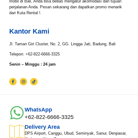
mobil di Bali, Anda bisa bebas mengatur akomodasi dan tujuan
perjalanan Anda. Pesan sekarang dan dapatkan promo menarik
Nama*
dari Kuta Rental !.
Kantor Kami
Tgl Mulai*
Jl. Taman Giri Cluster, No. 2, GG. Lingga Jati, Badung, Bali
Telepon: +62-822-6666-3325
Tgl Selesai*
Senin – Minggu : 24 jam
Email*
WhatsApp
WhatsApp*
+62-822-6666-3325
Delivery Area
DPS Airport, Canggu, Ubud, Seminyak, Sanur, Denpasar,
Lokasi Pengiriman & Pengembalian