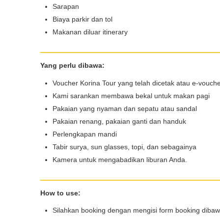
Sarapan
Biaya parkir dan tol
Makanan diluar itinerary
Email*
Yang perlu dibawa:
WhatsApp*
Voucher Korina Tour yang telah dicetak atau e-vouch
Kami sarankan membawa bekal untuk makan pagi
Pakaian yang nyaman dan sepatu atau sandal
Lokasi Pengiriman & Pengembalian
Pakaian renang, pakaian ganti dan handuk
Perlengkapan mandi
Tabir surya, sun glasses, topi, dan sebagainya
Kamera untuk mengabadikan liburan Anda.
How to use:
Silahkan booking dengan mengisi form booking diba