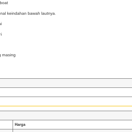
boat
enal keindahan bawah lautnya.
i
i
ng masing
Harga