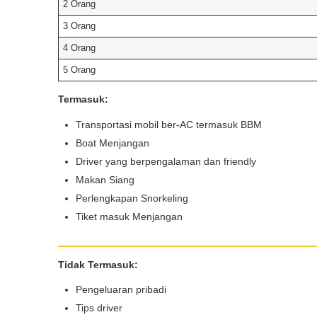
2 Orang
3 Orang
4 Orang
Book via WhatsApp
5 Orang
Pilih Mobil*
Termasuk:
Transportasi mobil ber-AC termasuk BBM
Tipe Sewa*
Boat Menjangan
Driver yang berpengalaman dan friendly
Makan Siang
Nama*
Perlengkapan Snorkeling
Tiket masuk Menjangan
Tgl Mulai*
Tidak Termasuk:
Pengeluaran pribadi
Tgl Selesai*
Tips driver