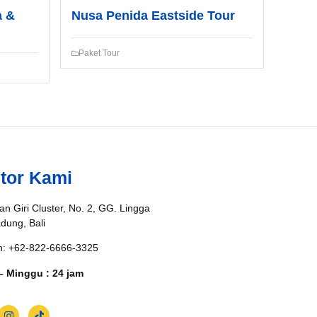
a &
Nusa Penida Eastside Tour
Paket Tour
tor Kami
an Giri Cluster, No. 2, GG. Lingga
adung, Bali
n: +62-822-6666-3325
– Minggu : 24 jam