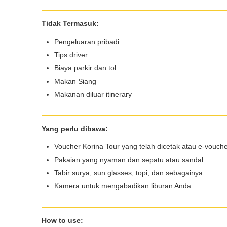
Tidak Termasuk:
Nama*
Pengeluaran pribadi
Tips driver
Biaya parkir dan tol
Tgl Mulai*
Makan Siang
Makanan diluar itinerary
Tgl Selesai*
Yang perlu dibawa:
Voucher Korina Tour yang telah dicetak atau e-vouch
Pakaian yang nyaman dan sepatu atau sandal
Email*
Tabir surya, sun glasses, topi, dan sebagainya
Kamera untuk mengabadikan liburan Anda.
WhatsApp*
How to use: