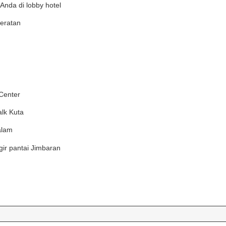
Anda di lobby hotel
eratan
Center
alk Kuta
alam
ir pantai Jimbaran