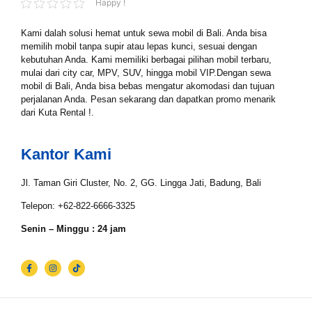
Happy !
Tipe Sewa*
Kami dalah solusi hemat untuk sewa mobil di Bali. Anda bisa
memilih mobil tanpa supir atau lepas kunci, sesuai dengan
kebutuhan Anda. Kami memiliki berbagai pilihan mobil terbaru,
Nama*
mulai dari city car, MPV, SUV, hingga mobil VIP.Dengan sewa
mobil di Bali, Anda bisa bebas mengatur akomodasi dan tujuan
perjalanan Anda. Pesan sekarang dan dapatkan promo menarik
dari Kuta Rental !.
Tgl Mulai*
Kantor Kami
Jl. Taman Giri Cluster, No. 2, GG. Lingga Jati, Badung, Bali
Tgl Selesai*
Telepon: +62-822-6666-3325
Senin – Minggu : 24 jam
Email*
WhatsApp*