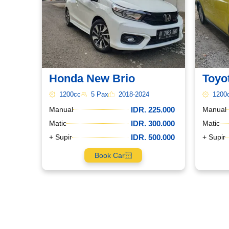
Lokasi Pengiriman & Pengembalian
Honda New Brio
Toyo
1200cc
5 Pax
2018-2024
1200
IDR. 225.000
Manual
Manual
IDR. 300.000
Matic
Matic
IDR. 500.000
+ Supir
+ Supir
Book Car