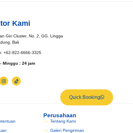
tor Kami
an Giri Cluster, No. 2, GG. Lingga
adung, Bali
n: +62-822-6666-3325
– Minggu : 24 jam
Quick Booking
Perusahaan
etentuan
Tentang Kami
tuan
Galeri Pengiriman