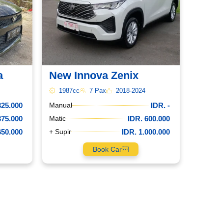
a
New Innova Zenix
1987cc
7 Pax
2018-2024
325.000
IDR. -
Manual
375.000
IDR. 600.000
Matic
650.000
IDR. 1.000.000
+ Supir
Book Car