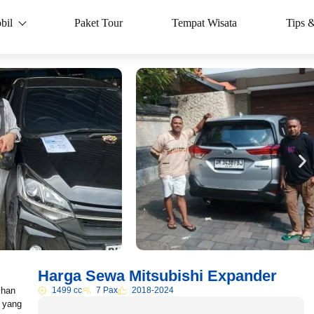
bil
Paket Tour
Tempat Wisata
Tips 
Harga Sewa Mitsubishi Expander
ihan
1499 cc
7 Pax
2018-2024
 yang