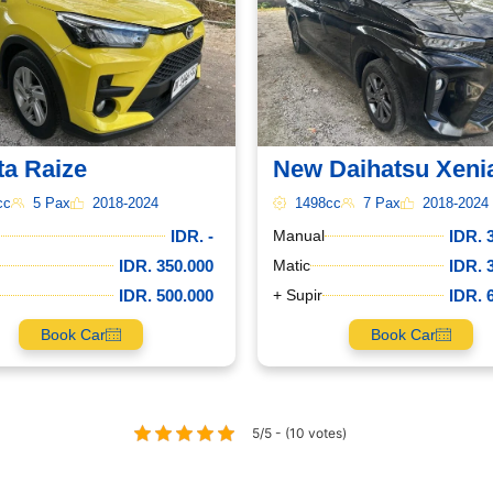
ta Raize
New Daihatsu Xeni
cc
5 Pax
2018-2024
1498cc
7 Pax
2018-2024
IDR. -
IDR. 
Manual
IDR. 350.000
IDR. 
Matic
IDR. 500.000
IDR. 
+ Supir
Book Car
Book Car
5/5 - (10 votes)