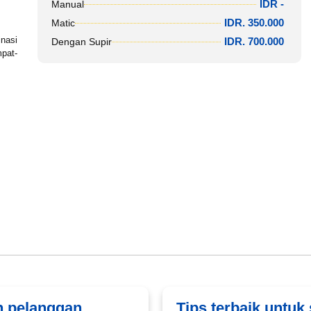
IDR -
Manual
IDR. 350.000
Matic
inasi
IDR. 700.000
Dengan Supir
mpat-
n pelanggan
Tips terbaik untuk