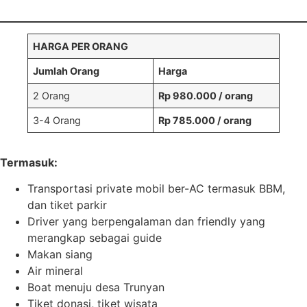
HARGA PER ORANG
Jumlah Orang
Harga
2 Orang
Rp 980.000
/ orang
3-4 Orang
Rp 785.000
/ orang
Book via WhatsApp
Termasuk:
Pilih Mobil*
Transportasi private mobil ber-AC termasuk BBM,
dan tiket parkir
Driver yang berpengalaman dan friendly yang
merangkap sebagai guide
Tipe Sewa*
Makan siang
Air mineral
Boat menuju desa Trunyan
Nama*
Tiket donasi, tiket wisata