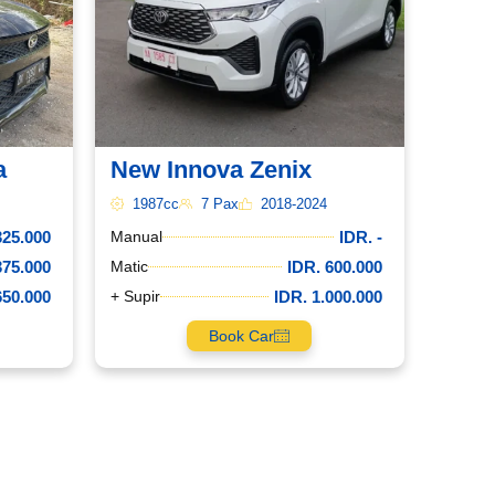
a
New Innova Zenix
1987cc
7 Pax
2018-2024
325.000
IDR. -
Manual
375.000
IDR. 600.000
Matic
650.000
IDR. 1.000.000
+ Supir
Book Car