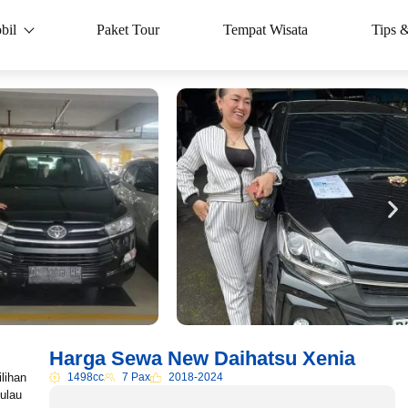
bil
Paket Tour
Tempat Wisata
Tips 
Harga Sewa New Daihatsu Xenia
lihan
1498cc
7 Pax
2018-2024
ulau