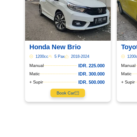
WhatsApp*
Lokasi Pengiriman & Pengembalian
Honda New Brio
Toyo
1200cc
5 Pax
2018-2024
1200
IDR. 225.000
Manual
Manual
IDR. 300.000
Matic
Matic
IDR. 500.000
+ Supir
+ Supir
Book Car