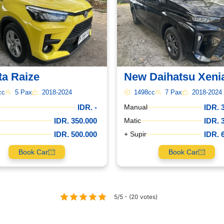
ta Raize
New Daihatsu Xeni
cc
5 Pax
2018-2024
1498cc
7 Pax
2018-2024
IDR. -
IDR. 
Manual
IDR. 350.000
IDR. 
Matic
IDR. 500.000
IDR. 
+ Supir
Book Car
Book Car
5/5 - (20 votes)