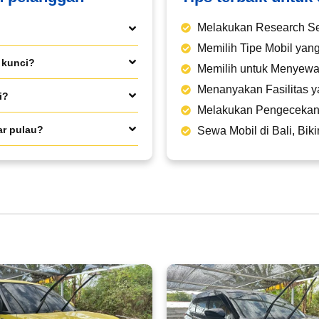
Melakukan Research S
Memilih Tipe Mobil ya
 kunci?
Memilih untuk Menyewa
Menanyakan Fasilitas y
i?
Melakukan Pengecekan
ar pulau?
Sewa Mobil di Bali, Bi