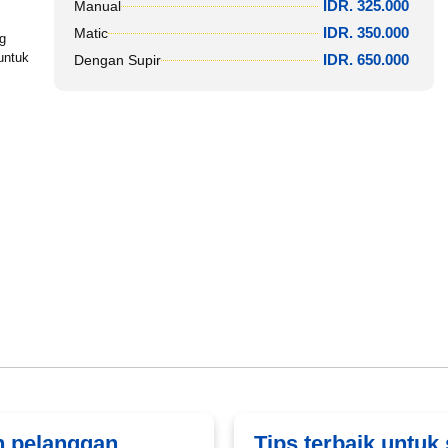
IDR. 325.000
Manual
IDR. 350.000
Matic
g
untuk
IDR. 650.000
Dengan Supir
n pelanggan
Tips terbaik untuk