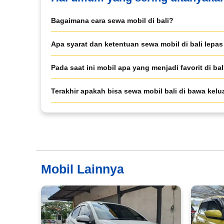
Pilih Mobil*
Bagaimana cara sewa mobil di bali?
Apa syarat dan ketentuan sewa mobil di bali lepas
Tipe Sewa*
Pada saat ini mobil apa yang menjadi favorit di bal
Nama*
Terakhir apakah bisa sewa mobil bali di bawa kelu
Tgl Mulai*
Mobil Lainnya
Tgl Selesai*
Email*