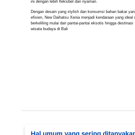
ini dengan lebih fleksibel dan nyaman.
Dengan desain yang stylish dan konsumsi bahan bakar yan
efisien, New Daihatsu Xenia menjadi kendaraan yang ideal 
berkeliling mulai dari pantai-pantai eksotis hingga destinasi
wisata budaya di Bali
Book via WhatsApp
Hal umum yang sering ditanyaka