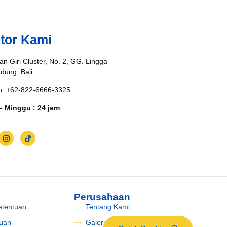
tor Kami
an Giri Cluster, No. 2, GG. Lingga
adung, Bali
n: +62-822-6666-3325
– Minggu : 24 jam
Perusahaan
etentuan
Tentang Kami
tuan
Galeri Pengiriman