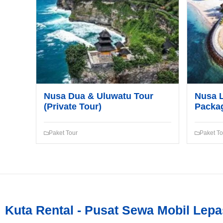
Nusa Dua & Uluwatu Tour
Nusa 
(Private Tour)
Packa
Paket Tour
Paket To
Kuta Rental - Pusat Sewa Mobil Lepa