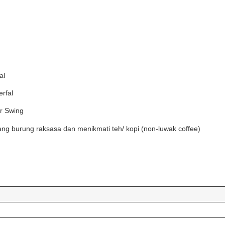
al
rfal
er Swing
ang burung raksasa dan menikmati teh/ kopi (non-luwak coffee)