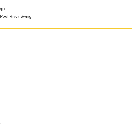
ng)
 Pool River Swing
er