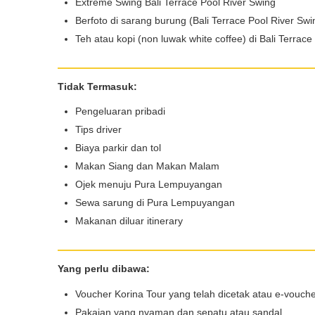
Extreme Swing Bali Terrace Pool River Swing
WhatsApp*
Berfoto di sarang burung (Bali Terrace Pool River Swi
Teh atau kopi (non luwak white coffee) di Bali Terrace
Lokasi Pengiriman & Pengembalian
Tidak Termasuk:
Pengeluaran pribadi
Tips driver
Biaya parkir dan tol
Makan Siang dan Makan Malam
Ojek menuju Pura Lempuyangan
Sewa sarung di Pura Lempuyangan
Makanan diluar itinerary
Yang perlu dibawa:
Voucher Korina Tour yang telah dicetak atau e-vouch
Pakaian yang nyaman dan sepatu atau sandal