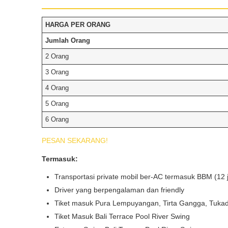
HARGA PER ORANG
Tipe Sewa*
Jumlah Orang
2 Orang
Nama*
3 Orang
4 Orang
5 Orang
Tgl Mulai*
6 Orang
PESAN SEKARANG!
Tgl Selesai*
Termasuk:
Transportasi private mobil ber-AC termasuk BBM (12 
Driver yang berpengalaman dan friendly
Email*
Tiket masuk Pura Lempuyangan, Tirta Gangga, Tukad
Tiket Masuk Bali Terrace Pool River Swing