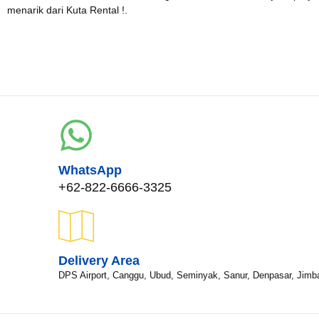
menarik dari Kuta Rental !.
Tgl Selesai*
Email*
WhatsApp*
WhatsApp
+62-822-6666-3325
Lokasi Pengiriman & Pengembalian
Delivery Area
DPS Airport, Canggu, Ubud, Seminyak, Sanur, Denpasar, Jimb