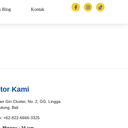
& Blog
Kontak
tor Kami
an Giri Cluster, No. 2, GG. Lingga
adung, Bali
n: +62-822-6666-3325
– Minggu : 24 jam