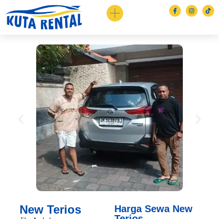
New Terios
Harga Sewa New
Terios