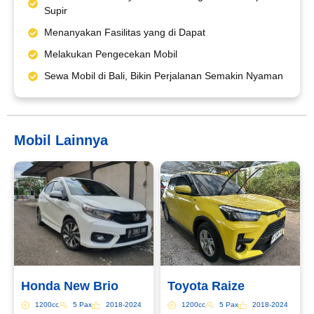
Supir
Menanyakan Fasilitas yang di Dapat
Email*
Melakukan Pengecekan Mobil
Sewa Mobil di Bali, Bikin Perjalanan Semakin Nyaman
WhatsApp*
Mobil Lainnya
Lokasi Pengiriman & Pengembalian
Honda New Brio
Toyota Raize
1200cc
5 Pax
2018-2024
1200cc
5 Pax
2018-2024