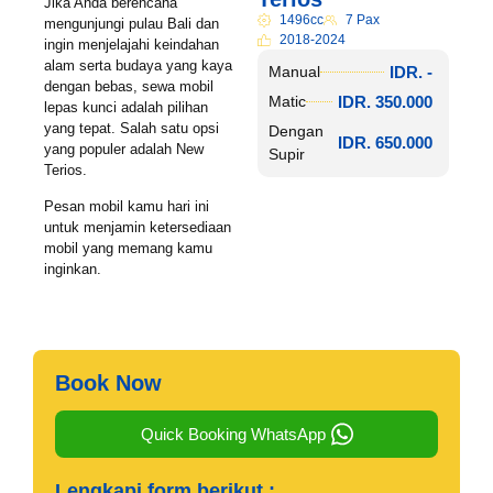
Jika Anda berencana
1496cc
7 Pax
mengunjungi pulau Bali dan
2018-2024
ingin menjelajahi keindahan
alam serta budaya yang kaya
IDR. -
Manual
dengan bebas, sewa mobil
IDR. 350.000
Matic
lepas kunci adalah pilihan
yang tepat. Salah satu opsi
Dengan
IDR. 650.000
yang populer adalah New
Supir
Terios.
Pesan mobil kamu hari ini
untuk menjamin ketersediaan
mobil yang memang kamu
inginkan.
Book Now
Quick Booking WhatsApp
Lengkapi form berikut :