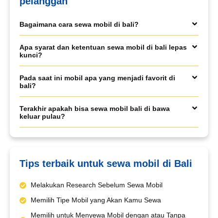
pelanggan
Bagaimana cara sewa mobil di bali?
Book via WhatsApp
Apa syarat dan ketentuan sewa mobil di bali lepas
kunci?
Pilih Mobil*
Pada saat ini mobil apa yang menjadi favorit di
bali?
Tipe Sewa*
Terakhir apakah bisa sewa mobil bali di bawa
keluar pulau?
Nama*
Tips terbaik untuk sewa mobil di Bali
Tgl Mulai*
Melakukan Research Sebelum Sewa Mobil
Memilih Tipe Mobil yang Akan Kamu Sewa
Tgl Selesai*
Memilih untuk Menyewa Mobil dengan atau Tanpa