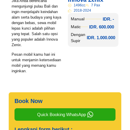
Jika Anda berencana
1496cc
7 Pax
mengunjungi pulau Bali dan
2018-2024
ingin menjelajahi keindahan
alam serta budaya yang kaya
IDR. -
Manual
dengan bebas, sewa mobil
IDR. 600.000
Matic
lepas kunci adalah pilihan
yang tepat. Salah satu opsi
Dengan
IDR. 1.000.000
yang populer adalah Innova
Supir
Zenix.
Pesan mobil kamu hari ini
untuk menjamin ketersediaan
mobil yang memang kamu
inginkan.
Book Now
Quick Booking WhatsApp
Lengkapi form berikut :