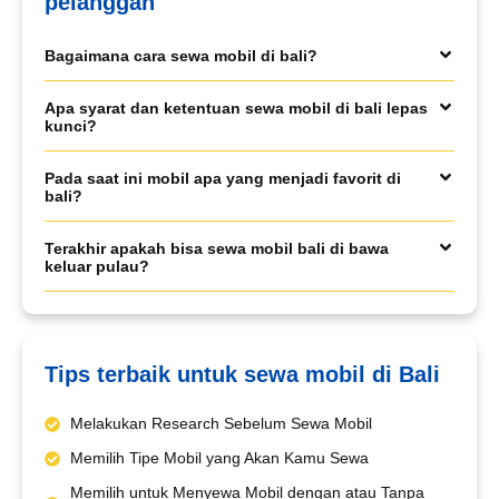
pelanggan
Book via WhatsApp
Pilih Mobil*
Bagaimana cara sewa mobil di bali?
Apa syarat dan ketentuan sewa mobil di bali lepas
kunci?
Tipe Sewa*
Pada saat ini mobil apa yang menjadi favorit di
bali?
Nama*
Terakhir apakah bisa sewa mobil bali di bawa
keluar pulau?
Tgl Mulai*
Tips terbaik untuk sewa mobil di Bali
Tgl Selesai*
Melakukan Research Sebelum Sewa Mobil
Memilih Tipe Mobil yang Akan Kamu Sewa
Memilih untuk Menyewa Mobil dengan atau Tanpa