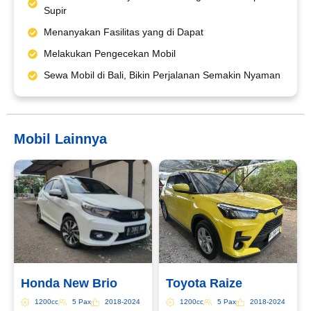
Email*
Supir
Menanyakan Fasilitas yang di Dapat
Melakukan Pengecekan Mobil
WhatsApp*
Sewa Mobil di Bali, Bikin Perjalanan Semakin Nyaman
Lokasi Pengiriman & Pengembalian
Mobil Lainnya
Honda New Brio
Toyota Raize
1200cc
5 Pax
2018-2024
1200cc
5 Pax
2018-2024